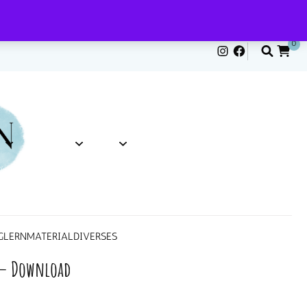
0
G
LERNMATERIAL
DIVERSES
 – Download