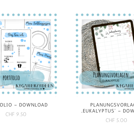
FOLIO – DOWNLOAD
PLANUNGSVORLA
„EUKALYPTUS“ – DO
CHF
9.50
CHF
5.00