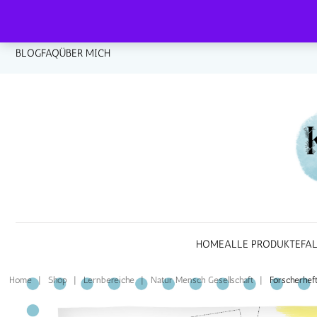
BLOG
FAQ
ÜBER MICH
HOME
ALLE PRODUKTE
FA
Home
|
Shop
|
Lernbereiche
|
Natur Mensch Gesellschaft
|
Forscherhef