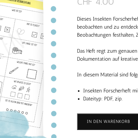
CHF
4.00
Dieses Insekten Forscherhef
beobachten und zu entdecke
Beobachtungen festhalten, 
Das Heft regt zum genauen
Dokumentation auf kreative
In diesem Material sind fol
Insekten Forscherheft mi
Dateityp: PDF, zip.
Forscherheft
Insekten
IN DEN WARENKORB
-