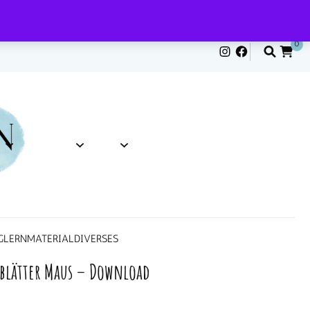
0
G
LERNMATERIAL
DIVERSES
blätter Maus – Download