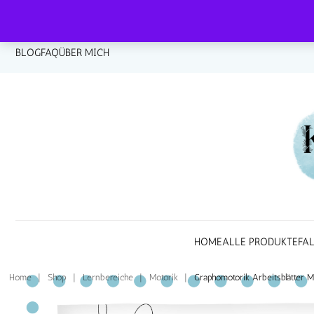
BLOG
FAQ
ÜBER MICH
HOME
ALLE PRODUKTE
FA
Home
|
Shop
|
Lernbereiche
|
Motorik
|
Graphomotorik Arbeitsblätter 