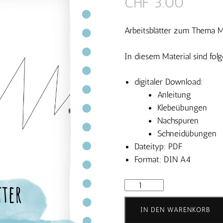
CHF
3.00
Arbeitsblätter zum Thema M
In diesem Material sind fol
digitaler Download:
Anleitung
Klebeübungen
Nachspuren
Schneidübungen
Dateityp: PDF
Format: DIN A4
Graphomotorik
Arbeitsblätter
Maus
IN DEN WARENKORB