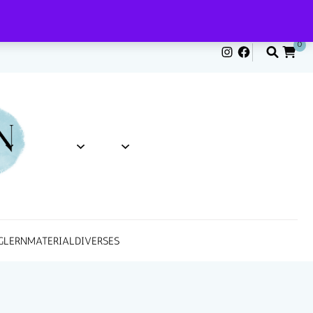
0
G
LERNMATERIAL
DIVERSES