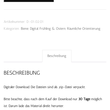
Biene
-
Download
Artikelnummer:
D-01.02.01
Menge
Kategorien:
Biene
,
Digital
,
Frühling & Ostern
,
Räumliche Orientierung
Beschreibung
BESCHREIBUNG
Digitaler Download. Die Dateien sind als .zip-Datei verpackt.
Bitte beachte, dass nach dem Kauf der Download nur
30 Tage
möglich
ist. Darum lade das Material direkt herunter.