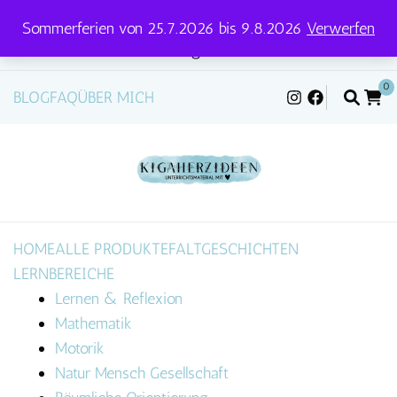
Sommerferien von 25.7.2026 bis 9.8.2026
Verwerfen
Versandtage für Pakete und Briefe: Mittwoch &
Freitag
0
BLOG
FAQ
ÜBER MICH
HOME
ALLE PRODUKTE
FALTGESCHICHTEN
LERNBEREICHE
Lernen & Reflexion
Mathematik
Motorik
Natur Mensch Gesellschaft