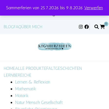
Sommerferien von 25.7.2026 bis 9.8.2026
Verwerfen
Versandtage für Pakete und Briefe: Mittwoch &
Freitag
0
BLOG
FAQ
ÜBER MICH
HOME
ALLE PRODUKTE
FALTGESCHICHTEN
LERNBEREICHE
Lernen & Reflexion
Mathematik
Motorik
Natur Mensch Gesellschaft