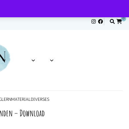
0
G
LERNMATERIAL
DIVERSES
finden – Download