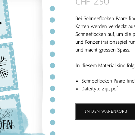
CHF
2.50
Bei Schneeflocken Paare fin
Karten werden verdeckt aus
Schneeflocken auf, um die p
und Konzentrationsspiel ru
und macht grossen Spass.
In diesem Material sind fol
Schneeflocken Paare find
Dateityp: zip., pdf
Schneeflocken
Paare
IN DEN WARENKORB
finden
-