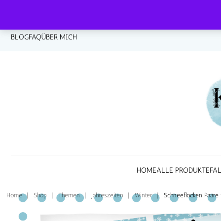
BLOG
FAQ
ÜBER MICH
HOME
ALLE PRODUKTE
FA
Home
|
Shop
|
Themen
|
Jahreszeiten
|
Winter
|
Schneeflocken Paare