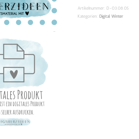
Download
Menge
Artikelnummer:
D-03.08.05
Kategorien:
Digital
,
Winter