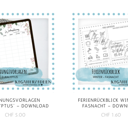
NUNGSVORLAGEN
FERIENRÜCKBLICK WI
YPTUS“ – DOWNLOAD
FASNACHT – DOWN
CHF
5.00
CHF
1.60