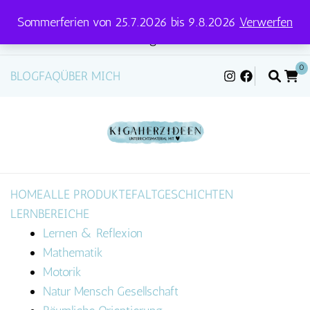
Sommerferien von 25.7.2026 bis 9.8.2026
Verwerfen
Versandtage für Pakete und Briefe: Mittwoch &
Freitag
0
BLOG
FAQ
ÜBER MICH
HOME
ALLE PRODUKTE
FALTGESCHICHTEN
LERNBEREICHE
Lernen & Reflexion
Mathematik
Motorik
Natur Mensch Gesellschaft