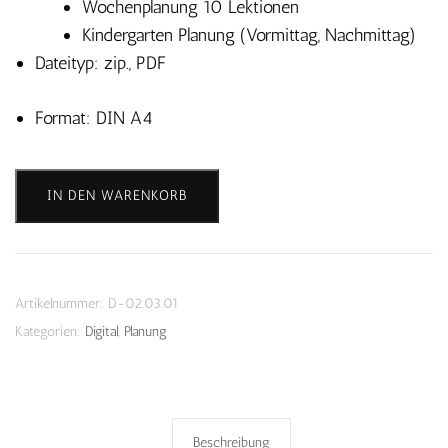
Wochenplanung 10 Lektionen
Kindergarten Planung (Vormittag, Nachmittag)
Dateityp: zip., PDF
Format: DIN A4
Planungsvorlagen
IN DEN WARENKORB
"Eukalyptus"
-
Download
Menge
Artikelnummer:
D-02.03.01
Kategorien:
Digital
,
Planung
Beschreibung