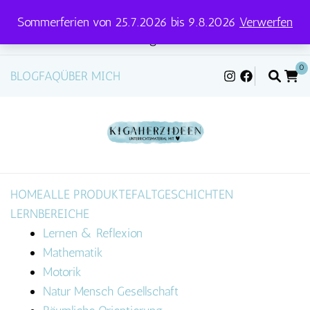
Sommerferien von 25.7.2026 bis 9.8.2026
Verwerfen
Versandtage für Pakete und Briefe: Mittwoch &
Freitag
0
BLOG
FAQ
ÜBER MICH
HOME
ALLE PRODUKTE
FALTGESCHICHTEN
LERNBEREICHE
Lernen & Reflexion
Mathematik
Motorik
Natur Mensch Gesellschaft