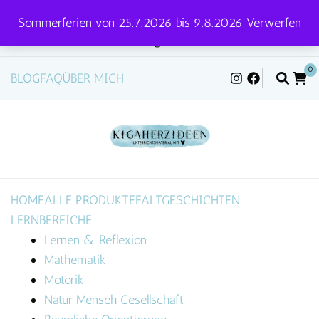
Sommerferien von 25.7.2026 bis 9.8.2026
Verwerfen
Versandtage für Pakete und Briefe: Mittwoch &
Freitag
0
BLOG
FAQ
ÜBER MICH
HOME
ALLE PRODUKTE
FALTGESCHICHTEN
LERNBEREICHE
Lernen & Reflexion
Mathematik
Motorik
Natur Mensch Gesellschaft