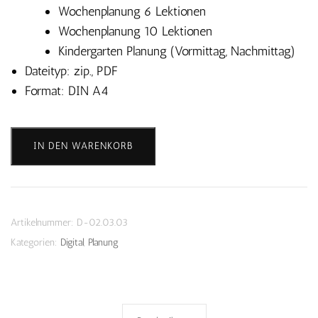
Wochenplanung 6 Lektionen
Wochenplanung 10 Lektionen
Kindergarten Planung (Vormittag, Nachmittag)
Dateityp: zip., PDF
Format: DIN A4
Planungsvorlagen
IN DEN WARENKORB
"Flower
minimal"
-
Download
Artikelnummer:
D-02.03.03
Menge
Kategorien:
Digital
,
Planung