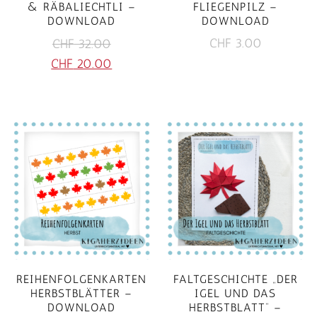
& RÄBALIECHTLI –
FLIEGENPILZ –
DOWNLOAD
DOWNLOAD
Ursprünglicher
CHF
3.00
CHF
32.00
Preis
Aktueller
CHF
20.00
war:
Preis
CHF 32.00
ist:
CHF 20.00.
REIHENFOLGENKARTEN
FALTGESCHICHTE „DER
HERBSTBLÄTTER –
IGEL UND DAS
DOWNLOAD
HERBSTBLATT“ –