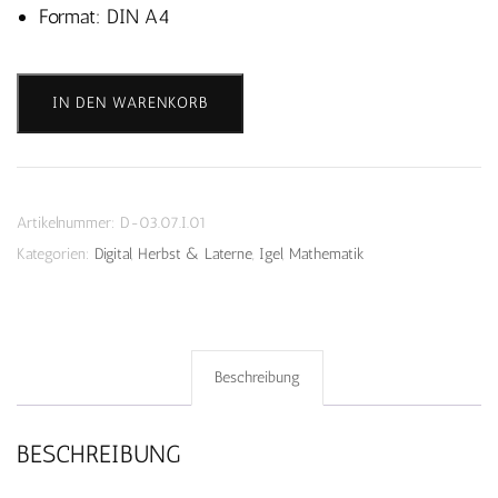
Format: DIN A4
Igel
IN DEN WARENKORB
Klammerkarten
Reihenfolgen
-
Download
Artikelnummer:
D-03.07.I.01
Menge
Kategorien:
Digital
,
Herbst & Laterne
,
Igel
,
Mathematik
Beschreibung
BESCHREIBUNG