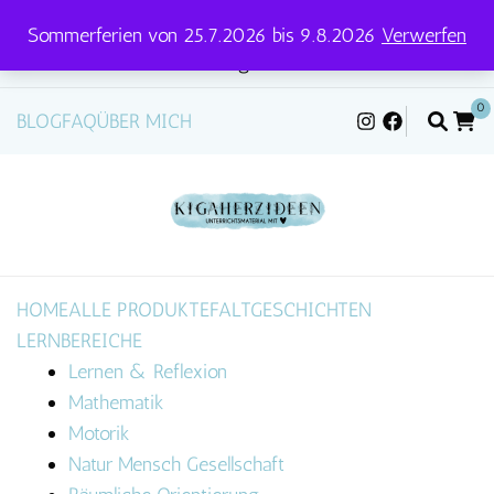
Sommerferien von 25.7.2026 bis 9.8.2026
Verwerfen
Versandtage für Pakete und Briefe: Mittwoch &
Freitag
0
BLOG
FAQ
ÜBER MICH
HOME
ALLE PRODUKTE
FALTGESCHICHTEN
LERNBEREICHE
Lernen & Reflexion
Mathematik
Motorik
Natur Mensch Gesellschaft