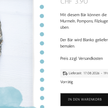
CHF
3.90
Mit diesem Bär können die 
Murmeln, Pompons, Filzkugel
üben.
Der Bär wird Blanko geliefe
bemalen.
Preis zzgl. Versandkosten
Lieferzeit: 17.08.2026 - 19
Vorrätig
Feinmotorik
Bär
IN DEN WARENKORB
Menge