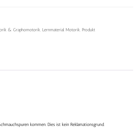
orik & Graphomotorik
,
Lernmaterial
,
Motorik
,
Produkt
d Schmauchspuren kommen. Dies ist kein Reklamationsgrund.