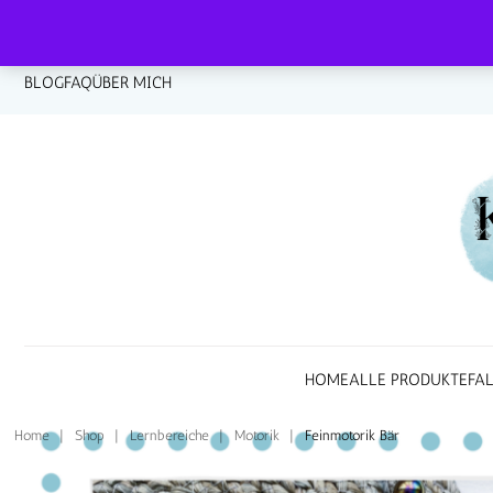

BLOG
FAQ
ÜBER MICH
HOME
ALLE PRODUKTE
FA
Home
|
Shop
|
Lernbereiche
|
Motorik
|
Feinmotorik Bär