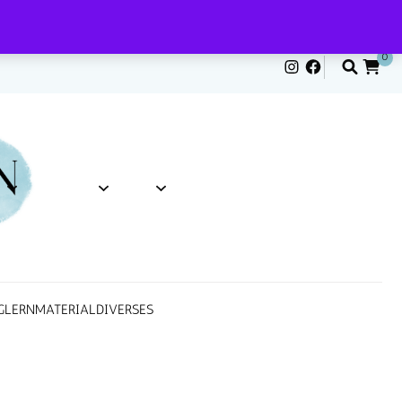
💌
0
G
LERNMATERIAL
DIVERSES