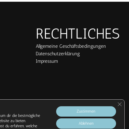
Die
Optionen
können
auf
RECHTLICHES
der
Produktseite
gewählt
Allgemeine Geschäftsbedingungen
werden
Datenschutzerklärung
Impressum
GDPR 
Zustimmen
um dir die bestmögliche
bsite zu bieten.
Ablehnen
st du erfahren, welche