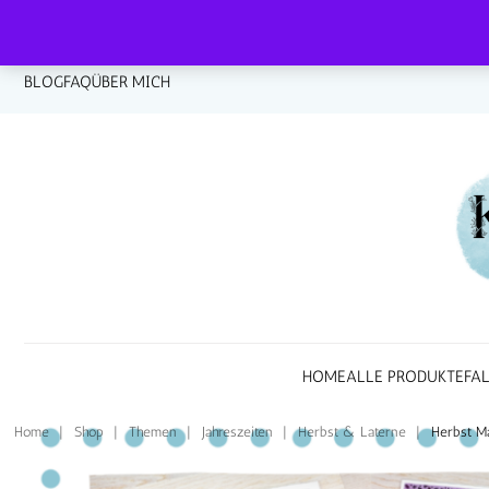
BLOG
FAQ
ÜBER MICH
HOME
ALLE PRODUKTE
FA
Home
|
Shop
|
Themen
|
Jahreszeiten
|
Herbst & Laterne
|
Herbst M