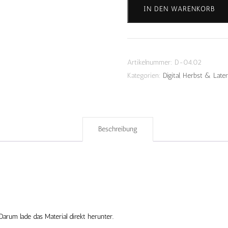
Mathe
IN DEN WARENKORB
Werkstatt
-
Download
Menge
Artikelnummer:
D-04.02
Kategorien:
Digital
,
Herbst & Late
Beschreibung
Darum lade das Material direkt herunter.