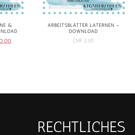
RNE &
ARBEITSBLÄTTER LATERNEN –
WNLOAD
DOWNLOAD
glicher
Aktueller
CHF
2.50
0.00
Preis
ist:
.00
CHF 20.00.
RECHTLICHES