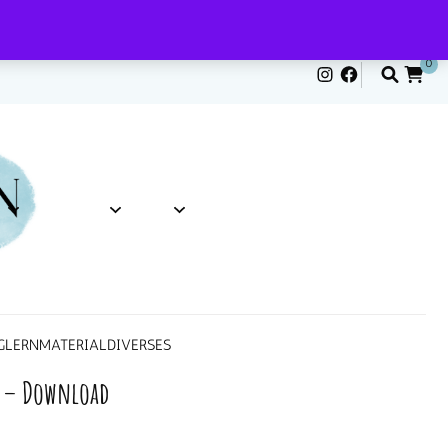
0
G
LERNMATERIAL
DIVERSES
t – Download