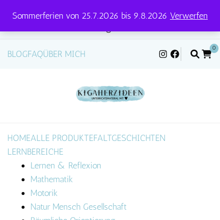
Sommerferien von 25.7.2026 bis 9.8.2026
Verwerfen
Versandtage für Pakete und Briefe: Mittwoch &
Freitag
0
BLOG
FAQ
ÜBER MICH
HOME
ALLE PRODUKTE
FALTGESCHICHTEN
LERNBEREICHE
Lernen & Reflexion
Mathematik
Motorik
Natur Mensch Gesellschaft