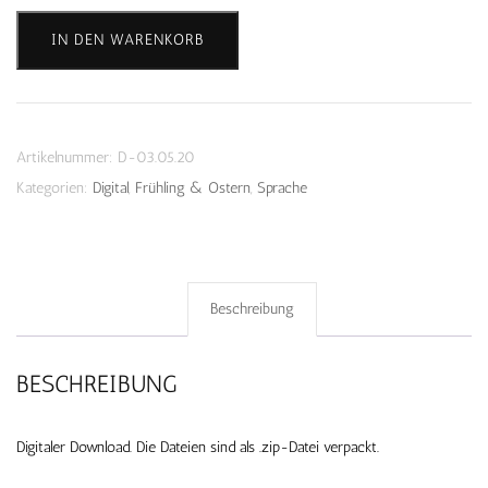
Schnipp
IN DEN WARENKORB
Schnapp
Ostern
-
Download
Artikelnummer:
D-03.05.20
Menge
Kategorien:
Digital
,
Frühling & Ostern
,
Sprache
Beschreibung
BESCHREIBUNG
Digitaler Download. Die Dateien sind als .zip-Datei verpackt.