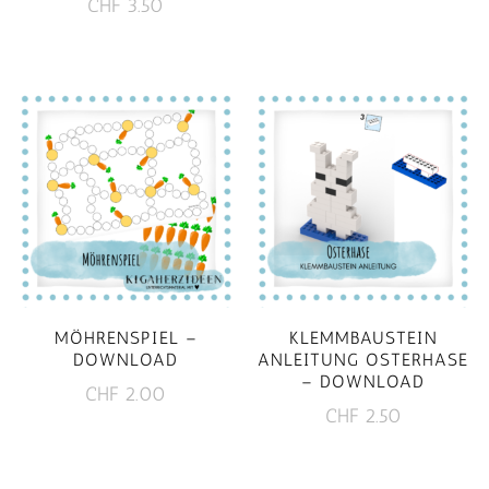
CHF
3.50
MÖHRENSPIEL –
KLEMMBAUSTEIN
DOWNLOAD
ANLEITUNG OSTERHASE
– DOWNLOAD
CHF
2.00
CHF
2.50