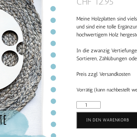
CHF
12.95
Meine Holzplatten sind viel
und sind eine tolle Ergänzun
hochwertigem Holz hergestel
In die zwanzig Vertiefunge
Sortieren, Zählübungen oder
Preis zzgl. Versandkosten
Vorrätig (kann nachbestellt w
Tischtennisball
Holzplatte
Menge
IN DEN WARENKORB