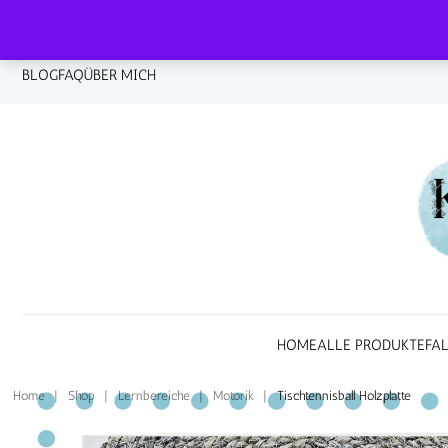
BLOG
FAQ
ÜBER MICH
HOME
ALLE PRODUKTE
FA
Home
|
Shop
|
Lernbereiche
|
Motorik
|
Tischtennisball Holzplatte