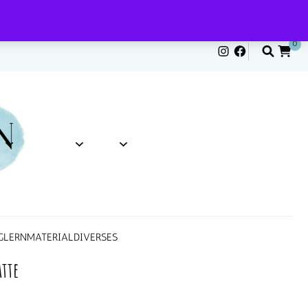
0
G
LERNMATERIAL
DIVERSES
atte