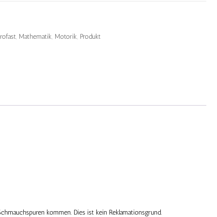
rofast
,
Mathematik
,
Motorik
,
Produkt
d Schmauchspuren kommen. Dies ist kein Reklamationsgrund.