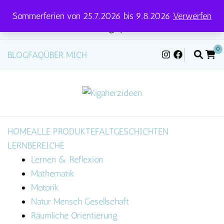
Sommerferien von 25.7.2026 bis 9.8.2026
Verwerfen
💌📦 Versandtage für Pakete und Briefe: Mittwoch &
Freitag 📦💌
0
BLOG
FAQ
ÜBER MICH
HOME
ALLE PRODUKTE
FALTGESCHICHTEN
LERNBEREICHE
Lernen & Reflexion
Mathematik
Motorik
Natur Mensch Gesellschaft
Räumliche Orientierung