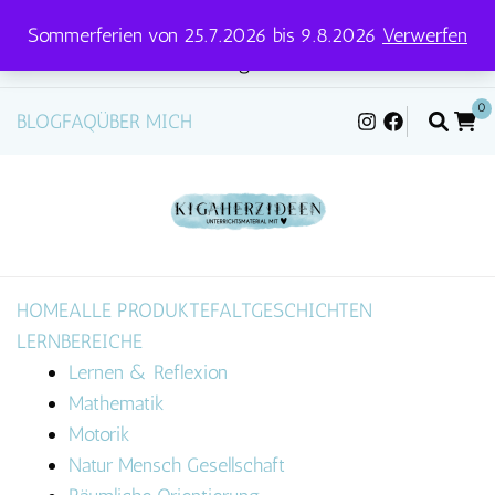
Sommerferien von 25.7.2026 bis 9.8.2026
Verwerfen
Versandtage für Pakete und Briefe: Mittwoch &
Freitag
0
BLOG
FAQ
ÜBER MICH
HOME
ALLE PRODUKTE
FALTGESCHICHTEN
LERNBEREICHE
Lernen & Reflexion
Mathematik
Motorik
Natur Mensch Gesellschaft