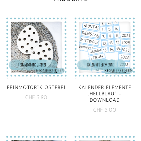
Varianten
auf.
Die
Optionen
können
auf
der
Produktseite
gewählt
werden
FEINMOTORIK OSTEREI
KALENDER ELEMENTE
„HELLBLAU“ –
CHF
3.90
DOWNLOAD
CHF
3.00