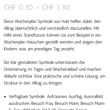
Preisspanne:
CHF
0.30
–
CHF
1.30
CHF 0.30
Diese Wochenplan Symbole aus Holz helfen dabei, den
bis
Alltag übersichtlich und verständlich darzustellen. Mit
Hilfe eines Standfusses können sie zum Beispiel in ein
CHF 1.30
Wochenplan Häuschen gestellt werden und zeigen den
Kindern, was am jeweiligen Tag ansteht.
Die klar gestalteten Symbole unterstützen die
Orientierung im Tages und Wochenablauf und machen
Abläufe sichtbar. Eine praktische und schöne Lösung, um
Struktur in den Alltag zu bringen.
Verfügbare Symbole: Aufräumen, Ausflug, Ausmalbild
ausdrucken, Besuch Frau, Besuch Mann, Besuch Mann