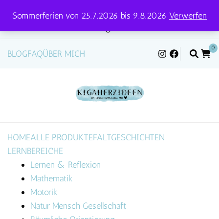
Sommerferien von 25.7.2026 bis 9.8.2026
Verwerfen
Versandtage für Pakete und Briefe: Mittwoch &
Freitag
0
BLOG
FAQ
ÜBER MICH
HOME
ALLE PRODUKTE
FALTGESCHICHTEN
LERNBEREICHE
Lernen & Reflexion
Mathematik
Motorik
Natur Mensch Gesellschaft