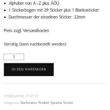
Alphabet von A-Z plus ÄÖÜ
1 Stickerbogen mit 29 Sticker plus 1 Blankosticker
Durchmesser der einzelnen Sticker: 22mm
Preis zzgl. Versandkosten
Vorrätig (kann nachbestellt werden)
Buchstaben
Sticker
IN DEN WARENKORB
-
Basisschrift
Menge
Artikelnummer:
P-01.07
Kategorien:
Buchstaben
,
Produkt
,
Sprache
,
Sticker