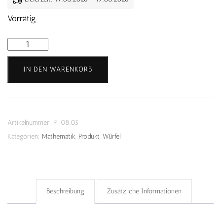
Vorrätig
Punkte
Holzwürfel
IN DEN WARENKORB
Menge
Artikelnummer:
P-08.05
Kategorien:
Mathematik
,
Produkt
,
Würfel
Beschreibung
Zusätzliche Informationen