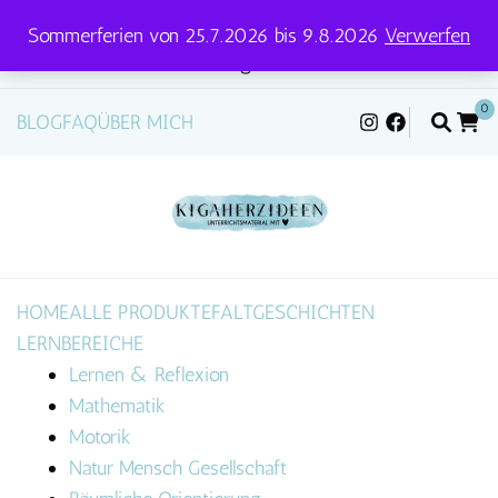
Sommerferien von 25.7.2026 bis 9.8.2026
Verwerfen
Versandtage für Pakete und Briefe: Mittwoch &
Freitag
0
BLOG
FAQ
ÜBER MICH
HOME
ALLE PRODUKTE
FALTGESCHICHTEN
LERNBEREICHE
Lernen & Reflexion
Mathematik
Motorik
Natur Mensch Gesellschaft