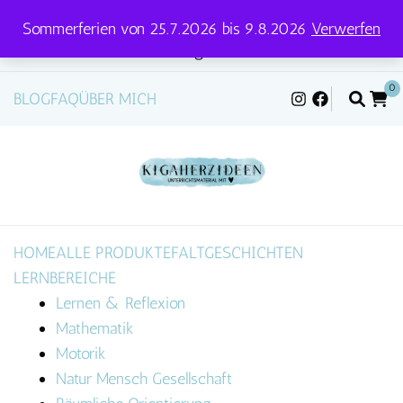
Sommerferien von 25.7.2026 bis 9.8.2026
Verwerfen
Versandtage für Pakete und Briefe: Mittwoch &
Freitag
0
BLOG
FAQ
ÜBER MICH
HOME
ALLE PRODUKTE
FALTGESCHICHTEN
LERNBEREICHE
Lernen & Reflexion
Mathematik
Motorik
Natur Mensch Gesellschaft