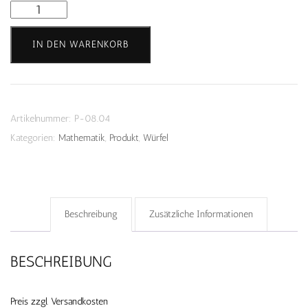
Mengen
Holzwürfel
IN DEN WARENKORB
Menge
Artikelnummer:
P-08.04
Kategorien:
Mathematik
,
Produkt
,
Würfel
Beschreibung
Zusätzliche Informationen
BESCHREIBUNG
Preis zzgl. Versandkosten