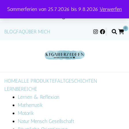
Sommerferien von 25.7.2026 bis 9.8.2026
Verwerfen
Versandtage für Pakete und Briefe: Mittwoch &
Freitag
0
BLOG
FAQ
ÜBER MICH
HOME
ALLE PRODUKTE
FALTGESCHICHTEN
LERNBEREICHE
Lernen & Reflexion
Mathematik
Motorik
Natur Mensch Gesellschaft