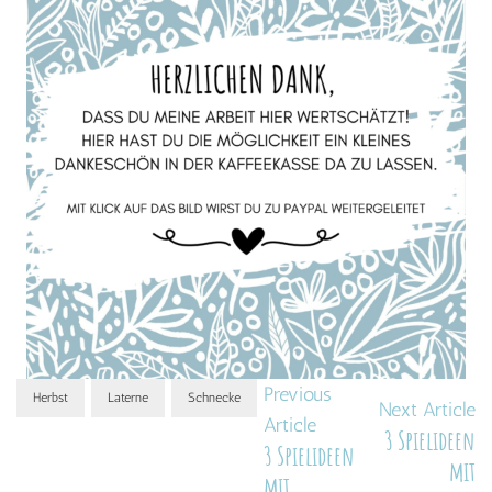
POST
Previous
Herbst
Laterne
Schnecke
Next Article
Article
NAVIGATION
3 Spielideen
3 Spielideen
mit
mit